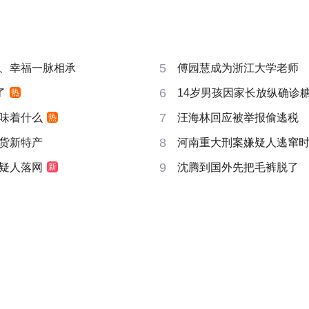
5
、幸福一脉相承
傅园慧成为浙江大学老师
6
了
14岁男孩因家长放纵确诊
热
7
味着什么
汪海林回应被举报偷逃税
热
8
货新特产
河南重大刑案嫌疑人逃窜
9
疑人落网
沈腾到国外先把毛裤脱了
新