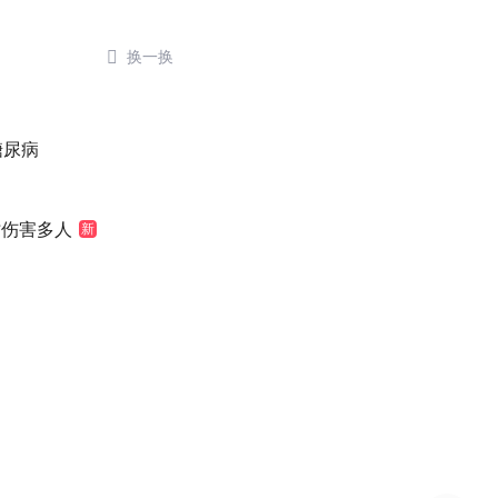

换一换
糖尿病
时伤害多人
新